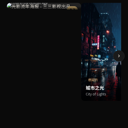
Love in the Golden Age
9.2
悬疑片
城市之光
City of Lights