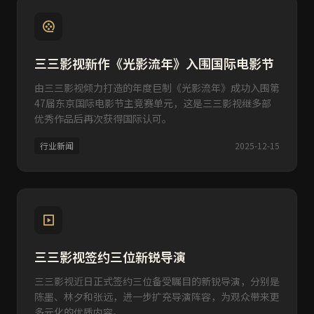
三三影视新作《光影流年》入围国际电影节
由三三影视倾力打造的年度巨制《光影流年》成功入围第
47届东京国际电影节主竞赛单元，这是三三影视继多部
优秀作品后再次获得国际认可。
行业新闻
2025-12-15
三三影视签约三位新锐导演
三三影视近日正式签约三位备受瞩目的新锐导演，分别是
陈墨、林夕和张远，进一步扩充导演阵容，为观众带来更
多元化的优质内容。