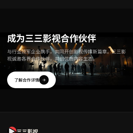
成为三三影视合作伙伴
与行业领军企业携手，共同开创影视传媒新篇章。三三影
视诚邀各界合作伙伴，共创优质内容生态。
了解合作详情
三三影视