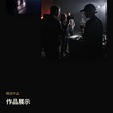
精选作品
作品展示
剧情片
光影流年