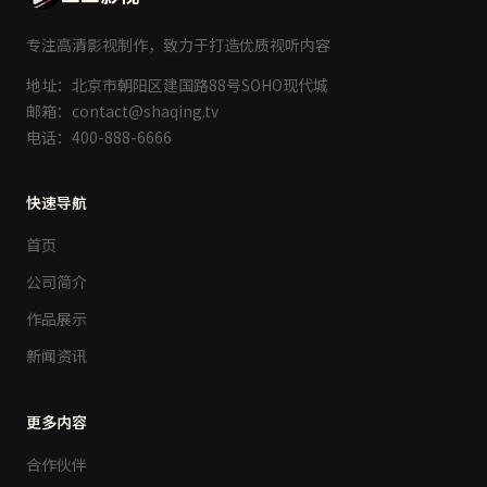
专注高清影视制作，致力于打造优质视听内容
地址：北京市朝阳区建国路88号SOHO现代城
邮箱：contact@shaqing.tv
电话：400-888-6666
快速导航
首页
公司简介
作品展示
新闻资讯
更多内容
合作伙伴