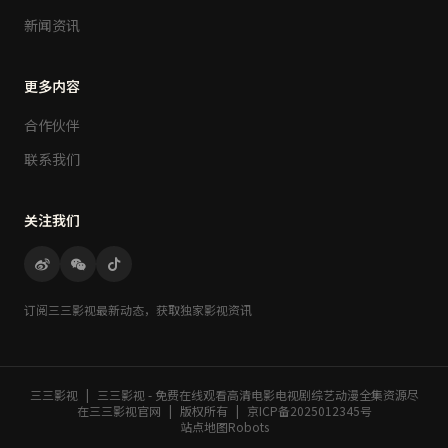
新闻资讯
更多内容
合作伙伴
联系我们
关注我们
订阅三三影视最新动态，获取独家影视资讯
三三影视
|
三三影视 - 免费在线观看高清电影电视剧综艺动漫全集资源尽
在三三影视官网
|
版权所有
|
京ICP备2025012345号
站点地图
Robots